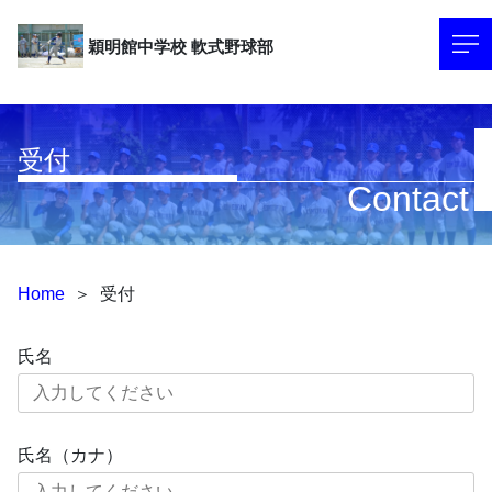
穎明館中学校
軟式野球部
受付
Contact
Home
＞
受付
氏名
氏名（カナ）