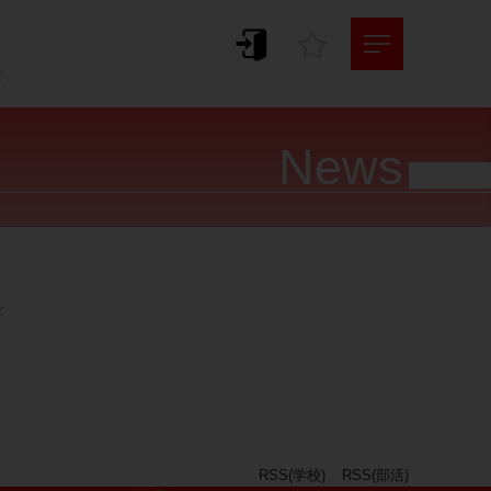
。
す。
News




RSS(学校)
RSS(部活)