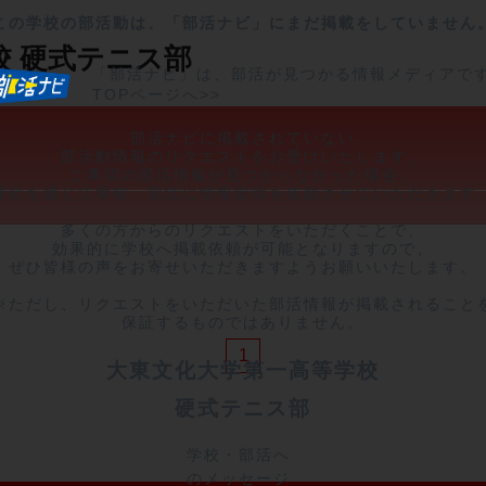
この学校の部活動は、「部活ナビ」にまだ掲載をしていません
校
硬式テニス部
「部活ナビ」は、部活が見つかる情報メディアで
TOPページへ>>
部活ナビに掲載されていない

部活動情報のリクエストをお受けいたします。

ご希望の部活情報が見つからなかった場合、

弊社を通じて学校・部活に情報提供を依頼させていただきます。
多くの方からのリクエストをいただくことで、

効果的に学校へ掲載依頼が可能となりますので、

ぜひ皆様の声をお寄せいただきますようお願いいたします。

※ただし、リクエストをいただいた部活情報が掲載されることを
保証するものではありません。
1
大東文化大学第一高等学校
硬式テニス部
学校・部活へ
のメッセージ