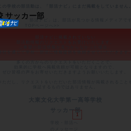
この学校の部活動は、「部活ナビ」にまだ掲載をしていません
校
サッカー部
「部活ナビ」は、部活が見つかる情報メディアで
TOPページへ>>
部活ナビに掲載されていない

部活動情報のリクエストをお受けいたします。

ご希望の部活情報が見つからなかった場合、

弊社を通じて学校・部活に情報提供を依頼させていただきます。
多くの方からのリクエストをいただくことで、

効果的に学校へ掲載依頼が可能となりますので、

ぜひ皆様の声をお寄せいただきますようお願いいたします。

※ただし、リクエストをいただいた部活情報が掲載されることを
保証するものではありません。
大東文化大学第一高等学校
サッカー部
1
学校・部活へ
のメッセージ