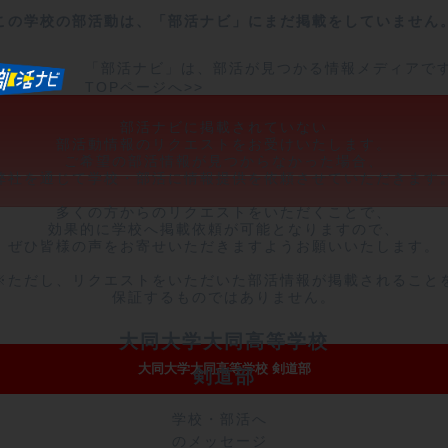
この学校の部活動は、「部活ナビ」にまだ掲載をしていません
「部活ナビ」は、部活が見つかる情報メディアで
TOPページへ>>
部活ナビに掲載されていない

部活動情報のリクエストをお受けいたします。

ご希望の部活情報が見つからなかった場合、

弊社を通じて学校・部活に情報提供を依頼させていただきます。
多くの方からのリクエストをいただくことで、

効果的に学校へ掲載依頼が可能となりますので、

ぜひ皆様の声をお寄せいただきますようお願いいたします。

※ただし、リクエストをいただいた部活情報が掲載されることを
保証するものではありません。
大同大学大同高等学校
大同大学大同高等学校 剣道部
剣道部
学校・部活へ
のメッセージ