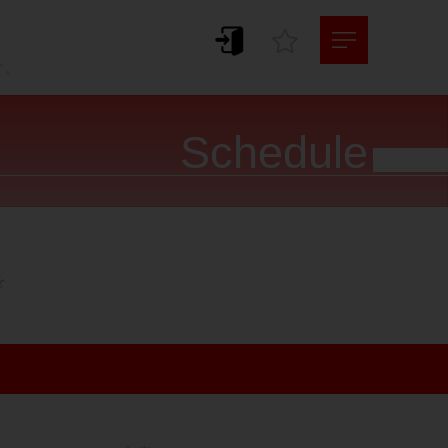
。
す。
Schedule



