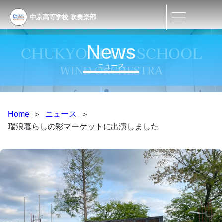
中京高等学校
吹奏楽部
News
ニュース
Home
＞
ニュース
＞
瑞浪暮らしの彩マーケットに出演しました