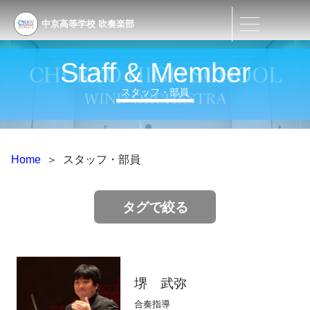
中京高等学校
吹奏楽部
Staff & Member
スタッフ・部員
Home
＞
スタッフ・部員
タグで絞る
堺 武弥
合奏指導