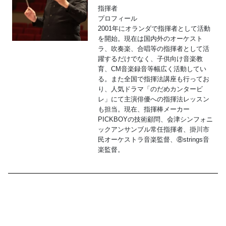
指揮者
プロフィール
2001年にオランダで指揮者として活動
を開始。現在は国内外のオーケスト
ラ、吹奏楽、合唱等の指揮者として活
躍するだけでなく、子供向け音楽教
育、CM音楽録音等幅広く活動してい
る。また全国で指揮法講座も行ってお
り、人気ドラマ「のだめカンタービ
レ」にて主演俳優への指揮法レッスン
も担当。現在、指揮棒メーカー
PICKBOYの技術顧問、会津シンフォニ
ックアンサンブル常任指揮者、掛川市
民オーケストラ音楽監督、⑧strings音
楽監督。