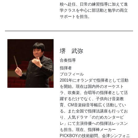
校へ赴任、日常の練習指導に加えて進
学クラスを中心に部活動と勉学の両立
サポートを担当。
堺 武弥
合奏指導
指揮者
プロフィール
2001年にオランダで指揮者として活動
を開始。現在は国内外のオーケスト
ラ、吹奏楽、合唱等の指揮者として活
躍するだけでなく、子供向け音楽教
育、CM音楽録音等幅広く活動してい
る。また全国で指揮法講座も行ってお
り、人気ドラマ「のだめカンタービ
レ」にて主演俳優への指揮法レッスン
も担当。現在、指揮棒メーカー
PICKBOYの技術顧問、会津シンフォニ