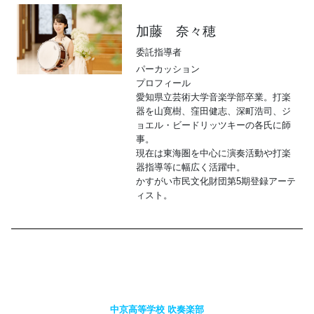
加藤 奈々穂
委託指導者
パーカッション
プロフィール
愛知県立芸術大学音楽学部卒業。打楽
器を山寛樹、窪田健志、深町浩司、ジ
ョエル・ビードリッツキーの各氏に師
事。
現在は東海圏を中心に演奏活動や打楽
器指導等に幅広く活躍中。
かすがい市民文化財団第5期登録アーテ
ィスト。
中京高等学校 吹奏楽部