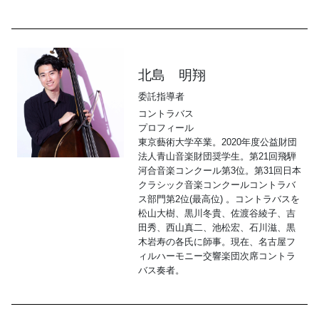
北島 明翔
委託指導者
コントラバス
プロフィール
東京藝術大学卒業。2020年度公益財団
法人青山音楽財団奨学生。第21回飛騨
河合音楽コンクール第3位。第31回日本
クラシック音楽コンクールコントラバ
ス部門第2位(最高位) 。コントラバスを
松山大樹、黒川冬貴、佐渡谷綾子、吉
田秀、西山真二、池松宏、石川滋、黒
木岩寿の各氏に師事。現在、名古屋フ
ィルハーモニー交響楽団次席コントラ
バス奏者。