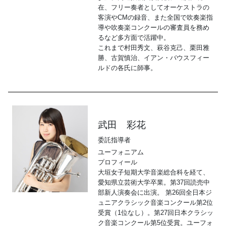
在、フリー奏者としてオーケストラの
客演やCMの録音、また全国で吹奏楽指
導や吹奏楽コンクールの審査員を務め
るなど多方面で活躍中。 
これまで村田秀文、萩谷克己、栗田雅
勝、古賀慎治、イアン・バウスフィー
ルドの各氏に師事。
武田 彩花
委託指導者
ユーフォニアム
プロフィール
大垣女子短期大学音楽総合科を経て、
愛知県立芸術大学卒業。第37回読売中
部新人演奏会に出演。 第26回全日本ジ
ュニアクラシック音楽コンクール第2位
受賞（1位なし）。第27回日本クラシッ
ク音楽コンクール第5位受賞。ユーフォ