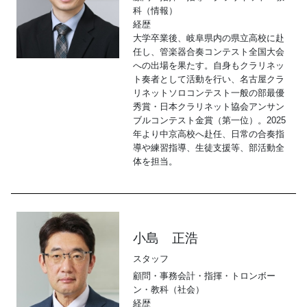
科（情報）
経歴
大学卒業後、岐阜県内の県立高校に赴
任し、管楽器合奏コンテスト全国大会
への出場を果たす。自身もクラリネッ
ト奏者として活動を行い、名古屋クラ
リネットソロコンテスト一般の部最優
秀賞・日本クラリネット協会アンサン
ブルコンテスト金賞（第一位）。2025
年より中京高校へ赴任、日常の合奏指
導や練習指導、生徒支援等、部活動全
体を担当。
小島 正浩
スタッフ
顧問・事務会計・指揮・トロンボー
ン・教科（社会）
経歴