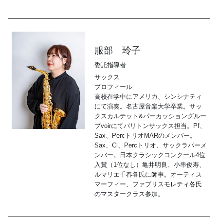
服部 玲子
委託指導者
サックス
プロフィール
高校在学中にアメリカ、シンシナティ
にて演奏。名古屋音楽大学卒業。サッ
クスカルテット&パーカッショングルー
プvoirにてバリトンサックス担当。Pf、
Sax、PercトリオMARのメンバー。
Sax、Cl、Percトリオ、サックラパーメ
ンバー。日本クラシックコンクール4位
入賞（1位なし）亀井明良、小串俊寿、
ルマリエ千春各氏に師事。オーティス
マーフィー、ファブリスモレティ各氏
のマスタークラス参加。