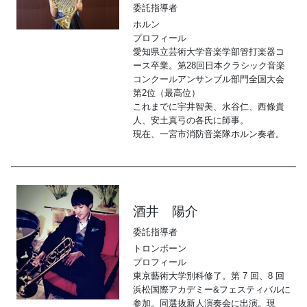
委託指導者
ホルン
プロフィール
愛知県立芸術大学音楽学部管打楽器コ
ース卒業。第28回日本クラシック音楽
コンクールアンサンブル部門全国大会
第2位（最高位）
これまでに宇井智美、水谷仁、西條貴
人、安土真弓の各氏に師事。
現在、一宮市消防音楽隊ホルン奏者。
酒井 陽介
委託指導者
トロンボーン
プロフィール
東京藝術大学別科修了。第 7 回、8 回
浜松国際アカデミー&フェスティバルに
参加。同選抜新人演奏会に出演。現