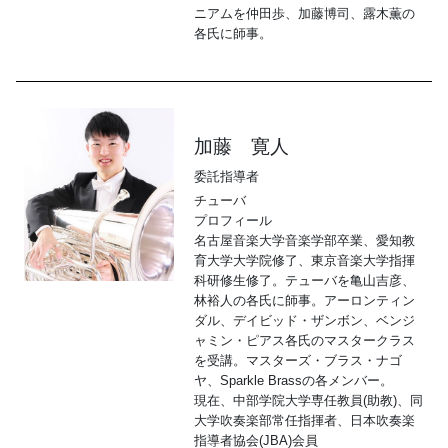
ニアムを仲田歩、加藤博司、露木薫の
各氏に師事。
加藤 寛人
委託指導者
チューバ
プロフィール
名古屋音楽大学音楽学部卒業、愛知教
育大学大学院修了、東京音楽大学指揮
科研修生修了。テューバを亀山吉彦、
林裕人の各氏に師事。アーロンティン
ダル、デイビッド・ザンボン、ベンジ
ャミン・ピアス各氏のマスタークラス
を受講。マスターズ・ブラス・ナゴ
ヤ、Sparkle Brassの各メンバー。
現在、中部学院大学専任教員(助教)、同
大学吹奏楽部常任指揮者、日本吹奏楽
指導者協会(JBA)会員