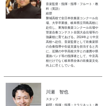
音楽監督・指揮・指導・フルート・教
科（英語）
経歴
磐城高校で全日本吹奏楽コンクール出
場、大学卒業後、岐阜県立羽島高校に
赴任し、東海吹奏楽コンクール出場や
管楽合奏コンテスト全国大会出場等の
強豪校に育てあげる。2024年より中京
高校へ赴任、音楽監督として吹奏楽部
の合奏指導や生徒支援を担当すると共
に、近隣の中学高校大学との連携や県
選抜バンド等の指揮者として、中京高
校だけでなく岐阜県全体の吹奏楽文化
向上に尽くしている。
川瀬 智也
スタッフ
顧問・指揮・指導・クラリネット・教