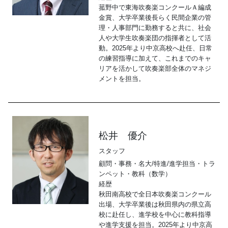
菰野中で東海吹奏楽コンクールＡ編成
金賞、大学卒業後長らく民間企業の管
理・人事部門に勤務すると共に、社会
人や大学生吹奏楽団の指揮者として活
動。2025年より中京高校へ赴任、日常
の練習指導に加えて、これまでのキャ
リアを活かして吹奏楽部全体のマネジ
メントを担当。
松井 優介
スタッフ
顧問・事務・名大/特進/進学担当・トラ
ンペット・教科（数学）
経歴
秋田南高校で全日本吹奏楽コンクール
出場、大学卒業後は秋田県内の県立高
校に赴任し、進学校を中心に教科指導
や進学支援を担当。2025年より中京高