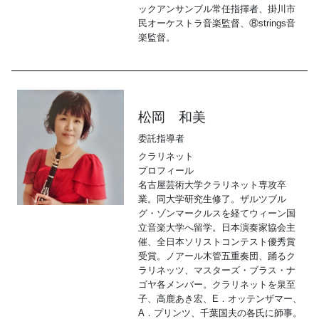
ックアンサンブル常任指揮者、掛川市
民オーケストラ音楽監督、⑧strings音
楽監督。
松岡 和美
委託指導者
クラリネット
プロフィール
名古屋芸術大学クラリネット専攻卒
業。同大学研究生修了。ザルツブル
グ・ゾンマークルスを経てウィーン国
立音楽大学へ留学。日本演奏家協会主
催、全日本ソリストコンテスト優秀賞
受賞。ノアール木管五重奏団、踊るク
ラリネッツ、マスターズ・ブラス・ナ
ゴヤ各メンバー。クラリネットを泉至
子、高鹿あき宏、E．オッテンザマー、
A．プリンツ、千葉国夫の各氏に師事。