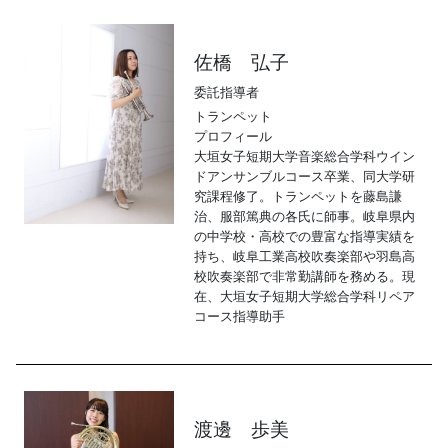
佐橋 弘子
委託指導者
トランペット
プロフィール
大垣女子短期大学音楽総合学科ウイン
ドアンサンブルコース卒業、同大学研
究課程修了。トランペットを藤島謙
治、服部篤典の各氏に師事。岐阜県内
の中学校・高校での豊富な指導実績を
持ち、岐阜工業高校吹奏楽部や羽島高
校吹奏楽部で非常勤講師を務める。現
在、大垣女子短期大学総合学科リペア
コース指導助手
渡邊 歩美