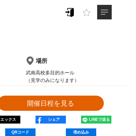
場所
武南高校多目的ホール

（見学のみになります）
エックス
シェア
LINEで送る
QRコード
埋め込み