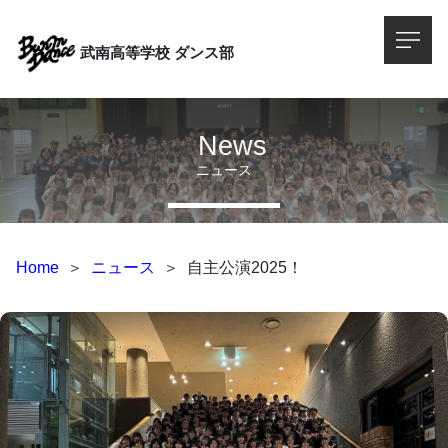
武南高等学校
ダンス部
News
ニュース
Home
＞
ニュース
＞
自主公演2025！