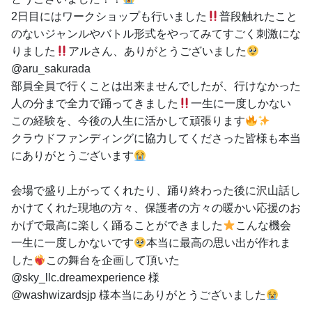
2日目にはワークショップも行いました
普段触れたこと
のないジャンルやバトル形式をやってみてすごく刺激にな
りました
アルさん、ありがとうございました
@aru_sakurada
部員全員で行くことは出来ませんでしたが、行けなかった
人の分まで全力で踊ってきました
一生に一度しかない
この経験を、今後の人生に活かして頑張ります
クラウドファンディングに協力してくださった皆様も本当
にありがとうございます
会場で盛り上がってくれたり、踊り終わった後に沢山話し
かけてくれた現地の方々、保護者の方々の暖かい応援のお
かげで最高に楽しく踊ることができました
こんな機会
一生に一度しかないです
本当に最高の思い出が作れま
した
この舞台を企画して頂いた
@sky_llc.dreamexperience 様
@washwizardsjp 様本当にありがとうございました