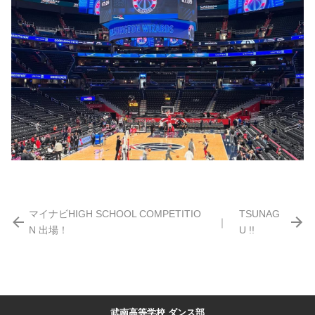
マイナビHIGH SCHOOL COMPETITIO
TSUNAG
｜
N 出場！
U !!
武南高等学校 ダンス部