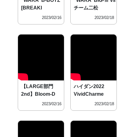
”WARA”B-BOYZ
”WARA”BIG-Ⅲ vs
[BREAKI
チーム二松
2023/02/16
2023/02/18
【LARGE部門
ハイダン2022
2nd】Bloom-D
VividCharme
2023/02/16
2023/02/18