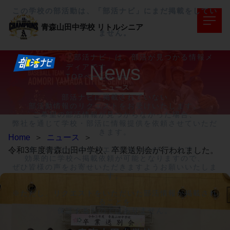
この学校の部活動は、「部活ナビ」にまだ掲載をしてい
青森山田中学校
リトルシニア
ません。
「部活ナビ」は、部活が見つかる情報メ
News
ディアです。
TOPページへ>>
ニュース
部活ナビに掲載されていない

部活動情報のリクエストをお受けいたします。

ご希望の部活情報が見つからなかった場合、

弊社を通じて学校・部活に情報提供を依頼させていただ
きます。

Home
＞
ニュース
＞
多くの方からのリクエストをいただくことで、

令和3年度青森山田中学校、卒業送別会が行われました。
効果的に学校へ掲載依頼が可能となりますので、

ぜひ皆様の声をお寄せいただきますようお願いいたしま
す。

※ただし、リクエストをいただいた部活情報が掲載され
ることを

保証するものではありません。