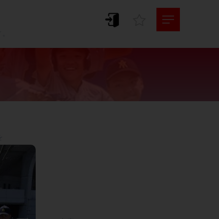
。
す。



