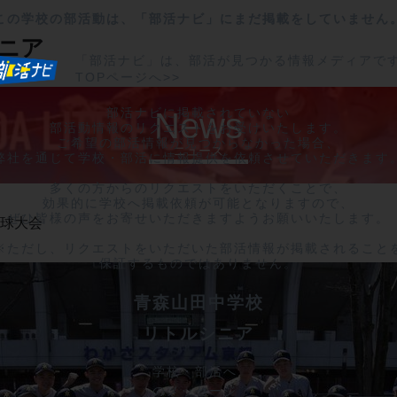
この学校の部活動は、「部活ナビ」にまだ掲載をしていません
ニア
「部活ナビ」は、部活が見つかる情報メディアで
TOPページへ>>
部活ナビに掲載されていない

News
部活動情報のリクエストをお受けいたします。

ご希望の部活情報が見つからなかった場合、

ニュース
弊社を通じて学校・部活に情報提供を依頼させていただきます。
多くの方からのリクエストをいただくことで、

効果的に学校へ掲載依頼が可能となりますので、

ぜひ皆様の声をお寄せいただきますようお願いいたします。

野球大会
※ただし、リクエストをいただいた部活情報が掲載されることを
保証するものではありません。
青森山田中学校
リトルシニア
学校・部活へ
のメッセージ