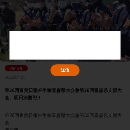
青森山田中学校
リトルシニア
学校・部活へのメッセージ
0/1000文字
2022/04/23
第26回東奥日報杯争奪青森県大会兼第30回青森県支部大
会、明日決勝戦！
第26回東奥日報杯争奪青森県大会兼第30回青森県支部大
会
準決勝