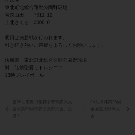
東北町北総合運動公園野球場
青森山田　　7311  12
上北さくら　0000  0
明日は決勝戦が行われます。
引き続き熱いご声援をよろしくお願いします。
決勝戦　東北町北総合運動公園野球場
対　弘前聖愛リトルシニア
13時プレイボール
第26回東奥日報杯争奪青森県大
JA共済杯第28回
会兼第30回青森県支部大会、決
｜
全国選抜野球大
勝！
会