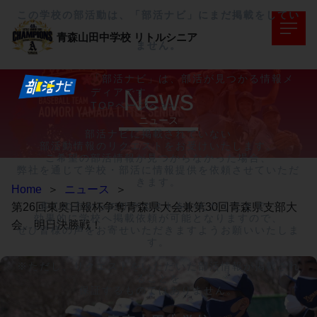
この学校の部活動は、「部活ナビ」にまだ掲載をしてい
青森山田中学校
リトルシニア
ません。
「部活ナビ」は、部活が見つかる情報メ
News
ディアです。
TOPページへ>>
ニュース
部活ナビに掲載されていない

部活動情報のリクエストをお受けいたします。

ご希望の部活情報が見つからなかった場合、

弊社を通じて学校・部活に情報提供を依頼させていただ
きます。

Home
＞
ニュース
＞
多くの方からのリクエストをいただくことで、

第26回東奥日報杯争奪青森県大会兼第30回青森県支部大
効果的に学校へ掲載依頼が可能となりますので、

会、明日決勝戦！
ぜひ皆様の声をお寄せいただきますようお願いいたしま
す。

※ただし、リクエストをいただいた部活情報が掲載され
ることを

保証するものではありません。