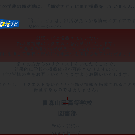
この学校の部活動は、「部活ナビ」にまだ掲載をしていません
「部活ナビ」は、部活が見つかる情報メディアで
TOPページへ>>
部活ナビに掲載されていない

部活動情報のリクエストをお受けいたします。

ご希望の部活情報が見つからなかった場合、

弊社を通じて学校・部活に情報提供を依頼させていただきます。
多くの方からのリクエストをいただくことで、

効果的に学校へ掲載依頼が可能となりますので、

ぜひ皆様の声をお寄せいただきますようお願いいたします。

※ただし、リクエストをいただいた部活情報が掲載されることを
保証するものではありません。
1
青森山田高等学校
図書部
学校・部活へ
のメッセージ