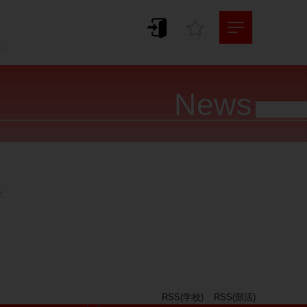
。
す。
News




RSS(学校)
RSS(部活)