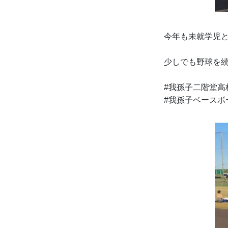
今年も未就学児
少しでも野球を
#我孫子二階堂高
#我孫子ベースボ