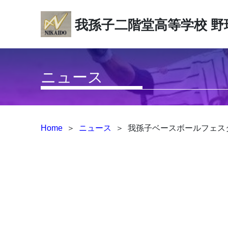
我孫子二階堂高等学校
野
ニュース
Home
＞
ニュース
＞
我孫子ベースボールフェス