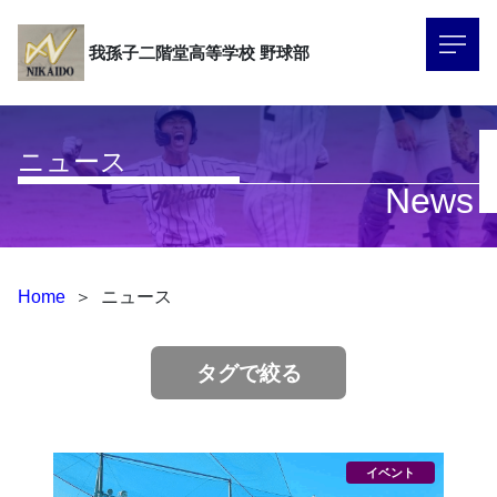
我孫子二階堂高等学校
野球部
ニュース
News
Home
＞
ニュース
タグで絞る