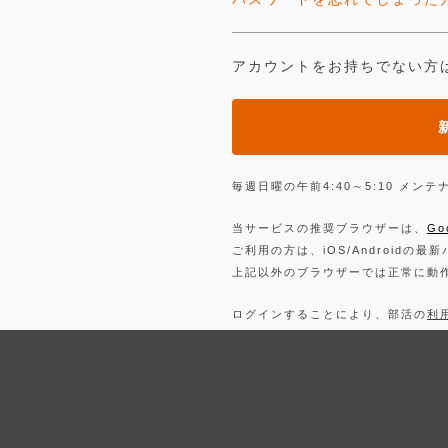
アカウントをお持ちでない方
毎週日曜の午前4:40～5:10 メ
当サービスの推奨ブラウザーは、
Go
ご利用の方は、iOS/Androidの最
上記以外のブラウザーでは正常に動
ログインすることにより、部活の
利
詳しくは、
プライバシーポリシー
を
Facebook
でログイン