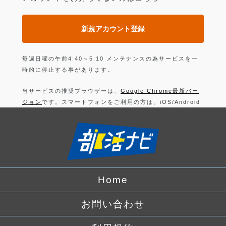
新規アカウント登録
毎週日曜の午前4:40～5:10 メンテナンスの為サービスを一
時的に停止する事があります。
当サービスの推奨ブラウザーは、
Google Chrome最新バー
ジョン
です。スマートフォンをご利用の方は、iOS/Android
の最新バージョンの
Google Chrome 最新版
です。
上記以外のブラウザーでは正常に動作できない可能性があり
ますので、ご注意ください。
ログインすることにより、部活の
利用規約
に同意したことに
なります。
Home
詳しくは、
プライバシーポリシー
をお読みください。
お問い合わせ
Facebook
でログイン