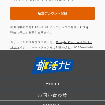
新規アカウント登録
毎週日曜の午前4:40～5:10 メンテナンスの為サービスを一
時的に停止する事があります。
当サービスの推奨ブラウザーは、
Google Chrome最新バー
ジョン
です。スマートフォンをご利用の方は、iOS/Android
の最新バージョンの
Google Chrome 最新版
です。
上記以外のブラウザーでは正常に動作できない可能性があり
ますので、ご注意ください。
ログインすることにより、部活の
利用規約
に同意したことに
なります。
Home
詳しくは、
プライバシーポリシー
をお読みください。
お問い合わせ
Facebook
でログイン