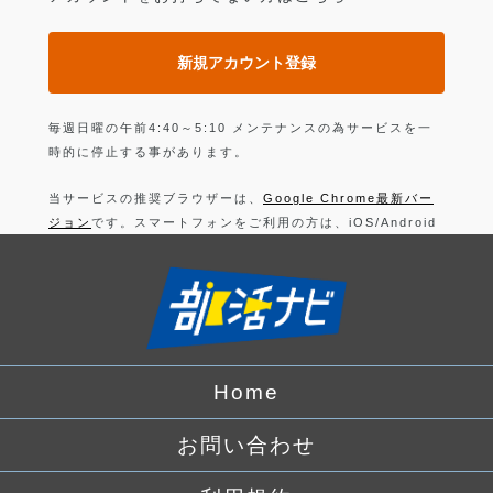
新規アカウント登録
毎週日曜の午前4:40～5:10 メンテナンスの為サービスを一
時的に停止する事があります。
当サービスの推奨ブラウザーは、
Google Chrome最新バー
ジョン
です。スマートフォンをご利用の方は、iOS/Android
の最新バージョンの
Google Chrome 最新版
です。
上記以外のブラウザーでは正常に動作できない可能性があり
ますので、ご注意ください。
ログインすることにより、部活の
利用規約
に同意したことに
なります。
Home
詳しくは、
プライバシーポリシー
をお読みください。
お問い合わせ
Facebook
でログイン