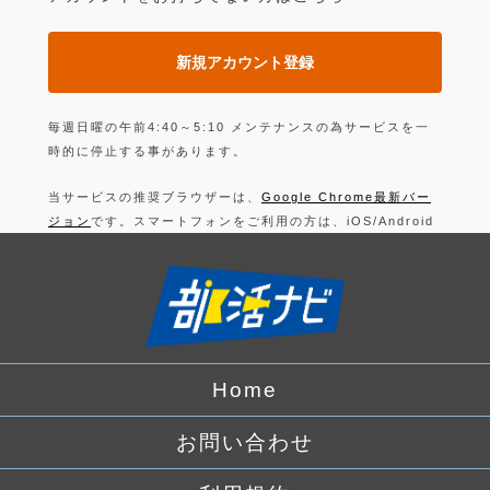
新規アカウント登録
毎週日曜の午前4:40～5:10 メンテナンスの為サービスを一
時的に停止する事があります。
当サービスの推奨ブラウザーは、
Google Chrome最新バー
ジョン
です。スマートフォンをご利用の方は、iOS/Android
の最新バージョンの
Google Chrome 最新版
です。
上記以外のブラウザーでは正常に動作できない可能性があり
ますので、ご注意ください。
ログインすることにより、部活の
利用規約
に同意したことに
なります。
Home
詳しくは、
プライバシーポリシー
をお読みください。
お問い合わせ
Facebook
でログイン