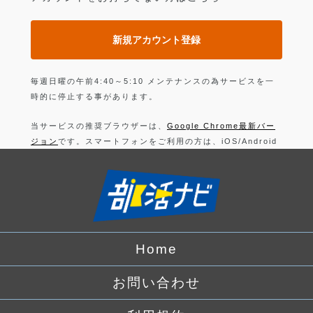
新規アカウント登録
毎週日曜の午前4:40～5:10 メンテナンスの為サービスを一
時的に停止する事があります。
当サービスの推奨ブラウザーは、
Google Chrome最新バー
ジョン
です。スマートフォンをご利用の方は、iOS/Android
の最新バージョンの
Google Chrome 最新版
です。
上記以外のブラウザーでは正常に動作できない可能性があり
ますので、ご注意ください。
ログインすることにより、部活の
利用規約
に同意したことに
なります。
Home
詳しくは、
プライバシーポリシー
をお読みください。
お問い合わせ
Facebook
でログイン