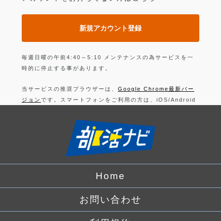
新規アカウント登録
毎週日曜の午前4:40～5:10 メンテナンスの為サービスを一
時的に停止する事があります。
当サービスの推奨ブラウザーは、
Google Chrome最新バー
ジョン
です。スマートフォンをご利用の方は、iOS/Android
の最新バージョンの
Google Chrome 最新版
です。
上記以外のブラウザーでは正常に動作できない可能性があり
ますので、ご注意ください。
ログインすることにより、部活の
利用規約
に同意したことに
なります。
Home
詳しくは、
プライバシーポリシー
をお読みください。
お問い合わせ
Facebook
でログイン