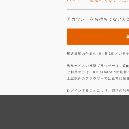
アカウントをお持ちでない方
毎週日曜の午前4:40～5:10 メ
当サービスの推奨ブラウザーは、
Go
ご利用の方は、iOS/Androidの最
上記以外のブラウザーでは正常に動
ログインすることにより、部活の
利
詳しくは、
プライバシーポリシー
を
Facebook
でログイン