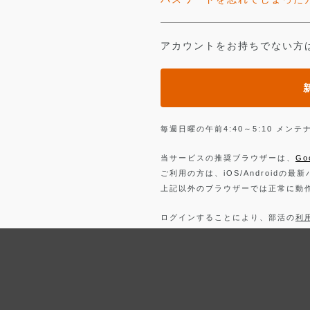
アカウントをお持ちでない方
毎週日曜の午前4:40～5:10 メ
当サービスの推奨ブラウザーは、
Go
ご利用の方は、iOS/Androidの最
上記以外のブラウザーでは正常に動
ログインすることにより、部活の
利
詳しくは、
プライバシーポリシー
を
Facebook
でログイン