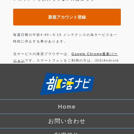
新規アカウント登録
毎週日曜の午前4:40～5:10 メンテナンスの為サービスを一
時的に停止する事があります。
当サービスの推奨ブラウザーは、
Google Chrome最新バー
ジョン
です。スマートフォンをご利用の方は、iOS/Android
の最新バージョンの
Google Chrome 最新版
です。
上記以外のブラウザーでは正常に動作できない可能性があり
ますので、ご注意ください。
ログインすることにより、部活の
利用規約
に同意したことに
なります。
Home
詳しくは、
プライバシーポリシー
をお読みください。
お問い合わせ
Facebook
でログイン