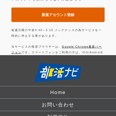
新規アカウント登録
毎週日曜の午前4:40～5:10 メンテナンスの為サービスを一
時的に停止する事があります。
当サービスの推奨ブラウザーは、
Google Chrome最新バー
ジョン
です。スマートフォンをご利用の方は、iOS/Android
の最新バージョンの
Google Chrome 最新版
です。
上記以外のブラウザーでは正常に動作できない可能性があり
ますので、ご注意ください。
ログインすることにより、部活の
利用規約
に同意したことに
なります。
Home
詳しくは、
プライバシーポリシー
をお読みください。
お問い合わせ
Facebook
でログイン