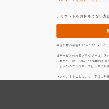
アカウントをお持ちでない方
毎週日曜の午前4:40～5:10 メ
当サービスの推奨ブラウザーは、
Go
ご利用の方は、iOS/Androidの最
上記以外のブラウザーでは正常に動
ログインすることにより、部活の
利
詳しくは、
プライバシーポリシー
を
Facebook
でログイン