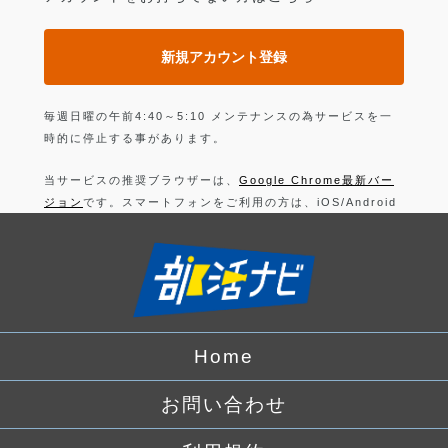
新規アカウント登録
毎週日曜の午前4:40～5:10 メンテナンスの為サービスを一
時的に停止する事があります。
当サービスの推奨ブラウザーは、
Google Chrome最新バー
ジョン
です。スマートフォンをご利用の方は、iOS/Android
の最新バージョンの
Google Chrome 最新版
です。
上記以外のブラウザーでは正常に動作できない可能性があり
ますので、ご注意ください。
ログインすることにより、部活の
利用規約
に同意したことに
なります。
Home
詳しくは、
プライバシーポリシー
をお読みください。
お問い合わせ
Facebook
でログイン