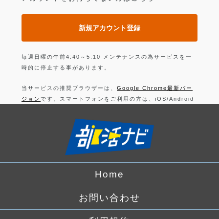
新規アカウント登録
毎週日曜の午前4:40～5:10 メンテナンスの為サービスを一
時的に停止する事があります。
当サービスの推奨ブラウザーは、
Google Chrome最新バー
ジョン
です。スマートフォンをご利用の方は、iOS/Android
の最新バージョンの
Google Chrome 最新版
です。
上記以外のブラウザーでは正常に動作できない可能性があり
ますので、ご注意ください。
ログインすることにより、部活の
利用規約
に同意したことに
なります。
Home
詳しくは、
プライバシーポリシー
をお読みください。
お問い合わせ
Facebook
でログイン