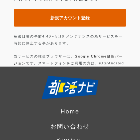
新規アカウント登録
毎週日曜の午前4:40～5:10 メンテナンスの為サービスを一
時的に停止する事があります。
当サービスの推奨ブラウザーは、
Google Chrome最新バー
ジョン
です。スマートフォンをご利用の方は、iOS/Android
の最新バージョンの
Google Chrome 最新版
です。
上記以外のブラウザーでは正常に動作できない可能性があり
ますので、ご注意ください。
ログインすることにより、部活の
利用規約
に同意したことに
なります。
Home
詳しくは、
プライバシーポリシー
をお読みください。
お問い合わせ
Facebook
でログイン