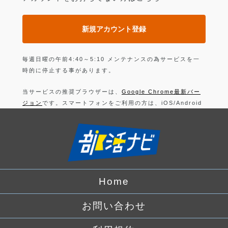
新規アカウント登録
毎週日曜の午前4:40～5:10 メンテナンスの為サービスを一
時的に停止する事があります。
当サービスの推奨ブラウザーは、
Google Chrome最新バー
ジョン
です。スマートフォンをご利用の方は、iOS/Android
の最新バージョンの
Google Chrome 最新版
です。
上記以外のブラウザーでは正常に動作できない可能性があり
ますので、ご注意ください。
ログインすることにより、部活の
利用規約
に同意したことに
なります。
Home
詳しくは、
プライバシーポリシー
をお読みください。
お問い合わせ
Facebook
でログイン