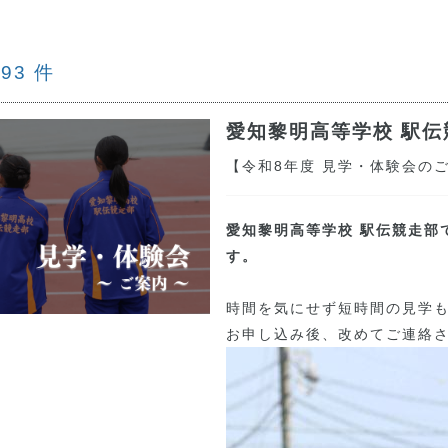
果
93
件
愛知黎明高等学校
駅伝
【令和8年度 見学・体験会の
愛知黎明高等学校 駅伝競走部
す。
時間を気にせず短時間の見学
お申し込み後、改めてご連絡