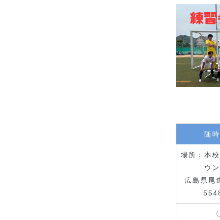
随時
場所：本校
ウン
広島県尾
554