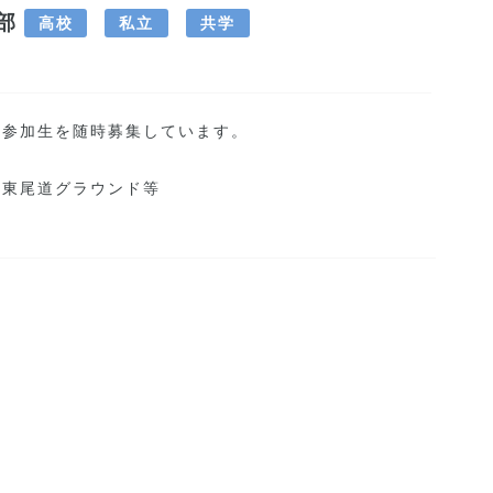
部
高校
私立
共学
習参加生を随時募集しています。
・東尾道グラウンド等