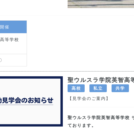
開催
高等学校
〇
聖ウルスラ学院英智高
高校
私立
共学
【見学会のご案内】
聖ウルスラ学院英智高等学校 
ております。