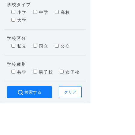
学校タイプ
小学
中学
高校
大学
学校区分
私立
国立
公立
学校種別
共学
男子校
女子校
検索する
クリア