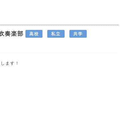
吹奏楽部
高校
私立
共学
たします！