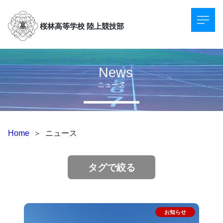
桜林高等学校
陸上競技部
News
ニュース
Home
＞
ニュース
タグで絞る