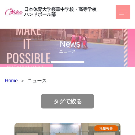
日本体育大学桜華中学校・高等学校
ハンドボール部
News
ニュース
Home
＞
ニュース
タグで絞る