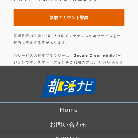
新規アカウント登録
毎週日曜の午前4:40～5:10 メンテナンスの為サービスを一
時的に停止する事があります。
当サービスの推奨ブラウザーは、
Google Chrome最新バー
ジョン
です。スマートフォンをご利用の方は、iOS/Android
の最新バージョンの
Google Chrome 最新版
です。
上記以外のブラウザーでは正常に動作できない可能性があり
ますので、ご注意ください。
ログインすることにより、部活の
利用規約
に同意したことに
なります。
Home
詳しくは、
プライバシーポリシー
をお読みください。
お問い合わせ
Facebook
でログイン