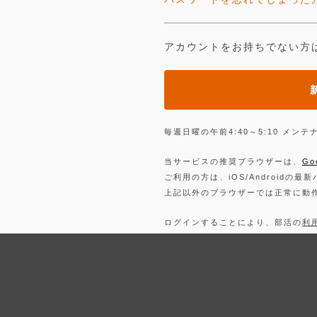
アカウントをお持ちでない方
毎週日曜の午前4:40～5:10 メ
当サービスの推奨ブラウザーは、
Go
ご利用の方は、iOS/Androidの最
上記以外のブラウザーでは正常に動
ログインすることにより、部活の
利
詳しくは、
プライバシーポリシー
を
Facebook
でログイン