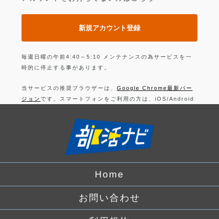
新規アカウント登録
毎週日曜の午前4:40～5:10 メンテナンスの為サービスを一
時的に停止する事があります。
当サービスの推奨ブラウザーは、
Google Chrome最新バー
ジョン
です。スマートフォンをご利用の方は、iOS/Android
の最新バージョンの
Google Chrome 最新版
です。
上記以外のブラウザーでは正常に動作できない可能性があり
ますので、ご注意ください。
ログインすることにより、部活の
利用規約
に同意したことに
なります。
Home
詳しくは、
プライバシーポリシー
をお読みください。
お問い合わせ
Facebook
でログイン